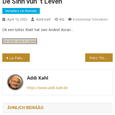
De Sinn vun ‘t Leven
Vertellers Un Riemels
Kommentar Schreiben
April 10, 2023
Addi Kahl
902
Ok een lüttes Blatt hat sien Andeel doran…
De-Sinn-vun-t-Leven
Beitragsnavigation
La Paloma
Prinz “Fridolin” wull nich küssen
Addi Kahl
https://www.addi-kahl.de
ÄHNLICH BIDRÄÄG