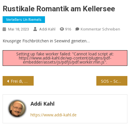
Rustikale Romantik am Kellersee
Vertellers Un Riemels
Kommentar Schreiben
Mai 18, 2023
Addi Kahl
916
Knusprige Fischbrötchen in Seewind geneten…
Setting up fake worker failed: "Cannot load script at:
https://www.addi-kahl.de/wp-content/plugins/pdf-
embedder/assets/js/pdfjs/pdf.worker.min.js".
Beitragsnavigation
Frei di, sühst du ‘n Regenbagen….
SOS – Schipp in Noot
Addi Kahl
https://www.addi-kahl.de