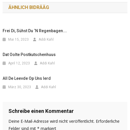
ÄHNLICH BIDRÄÄG
Frei Di, Sühst Du ‘n Regenbagen….
Mai 15, 2023
Addi Kahl
Dat Oolte Postkutschenhuus
April 12, 2023
Addi Kahl
All De Leevde Op Uns Ierd
März 30, 2023
Addi Kahl
Schreibe einen Kommentar
Deine E-Mail-Adresse wird nicht veröffentlicht.
Erforderliche
Felder sind mit
*
markiert