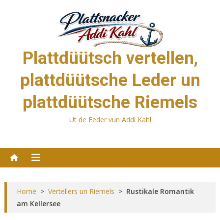
Skip
to
content
Plattdüütsch vertellen,
plattdüütsche Leder un
plattdüütsche Riemels
Ut de Feder vun Addi Kahl
Home
>
Vertellers un Riemels
>
Rustikale Romantik
am Kellersee