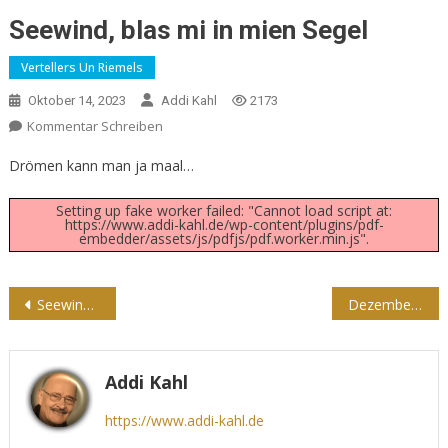
Seewind, blas mi in mien Segel
Vertellers Un Riemels
Oktober 14, 2023
Addi Kahl
2173
Kommentar Schreiben
Drömen kann man ja maal…
Setting up fake worker failed: "Cannot load script at:
https://www.addi-kahl.de/wp-content/plugins/pdf-
embedder/assets/js/pdfjs/pdf.worker.min.js".
Beitragsnavigation
Seewind, bläh auf meine Segel…
Dezembertieden
Addi Kahl
https://www.addi-kahl.de