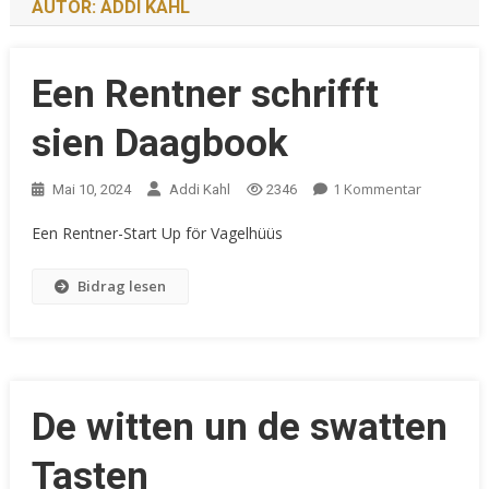
AUTOR:
ADDI KAHL
Een Rentner schrifft
sien Daagbook
Zu
1 Kommentar
Mai 10, 2024
Addi Kahl
2346
Een
Een Rentner-Start Up för Vagelhüüs
Rentner
Schrifft
Bidrag lesen
Sien
Daagbook
De witten un de swatten
Tasten