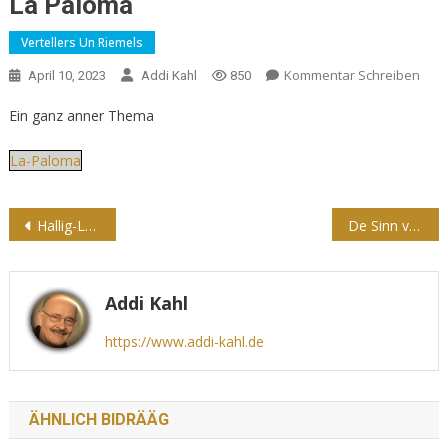
La Paloma
Vertellers Un Riemels
Kommentar Schreiben
April 10, 2023
Addi Kahl
850
Ein ganz anner Thema
La-Paloma
Beitragsnavigation
Hallig-Leven
De Sinn vun ‘t Leven
Addi Kahl
https://www.addi-kahl.de
ÄHNLICH BIDRÄÄG