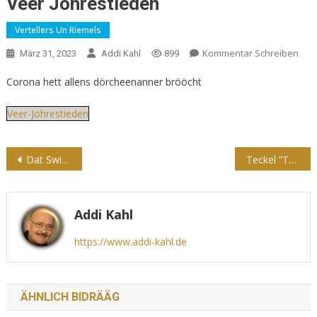
Veer Johrestieden
Vertellers Un Riemels
Kommentar Schreiben
März 31, 2023
Addi Kahl
899
Corona hett allens dörcheenanner brööcht
Veer-Johrestieden
Beitragsnavigation
Dat Swiensglück
Teckel “Topsi” in ‘n Blootruusch
Addi Kahl
https://www.addi-kahl.de
ÄHNLICH BIDRÄÄG