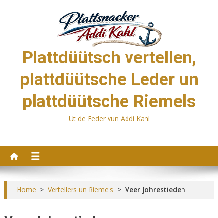
Skip
to
content
Plattdüütsch vertellen,
plattdüütsche Leder un
plattdüütsche Riemels
Ut de Feder vun Addi Kahl
Home
>
Vertellers un Riemels
>
Veer Johrestieden