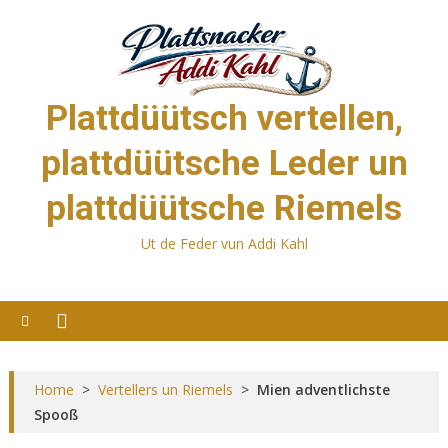
Skip
to
content
Plattdüütsch vertellen,
plattdüütsche Leder un
plattdüütsche Riemels
Ut de Feder vun Addi Kahl
Home
>
Vertellers un Riemels
>
Mien adventlichste
Spooß