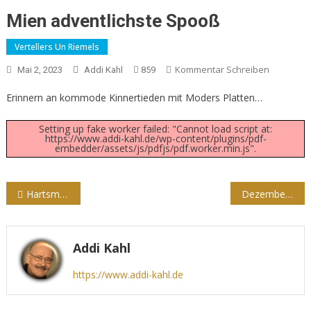
Mien adventlichste Spooß
Vertellers Un Riemels
Kommentar Schreiben
Mai 2, 2023
Addi Kahl
859
Erinnern an kommode Kinnertieden mit Moders Platten…
Setting up fake worker failed: "Cannot load script at:
https://www.addi-kahl.de/wp-content/plugins/pdf-
embedder/assets/js/pdfjs/pdf.worker.min.js".
Beitragsnavigation
Hartsmart in März
Dezember
Addi Kahl
https://www.addi-kahl.de