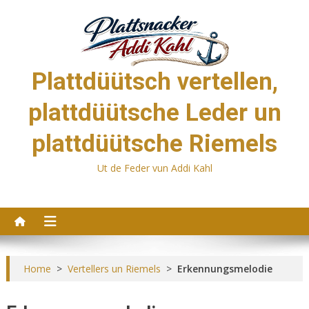
Skip
to
content
Plattdüütsch vertellen,
plattdüütsche Leder un
plattdüütsche Riemels
Ut de Feder vun Addi Kahl
Home
>
Vertellers un Riemels
>
Erkennungsmelodie