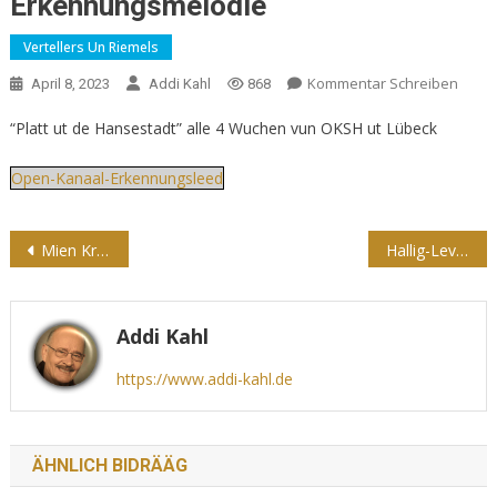
Erkennungsmelodie
Vertellers Un Riemels
Kommentar Schreiben
April 8, 2023
Addi Kahl
868
“Platt ut de Hansestadt” alle 4 Wuchen vun OKSH ut Lübeck
Open-Kanaal-Erkennungsleed
Beitragsnavigation
Mien Krabben-Philosophie
Hallig-Leven
Addi Kahl
https://www.addi-kahl.de
ÄHNLICH BIDRÄÄG