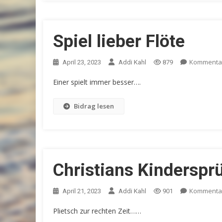
Spiel lieber Flöte
Kommentar
April 23, 2023
Addi Kahl
879
Einer spielt immer besser….
Bidrag lesen
Christians Kinderspr
Kommentar
April 21, 2023
Addi Kahl
901
Plietsch zur rechten Zeit……