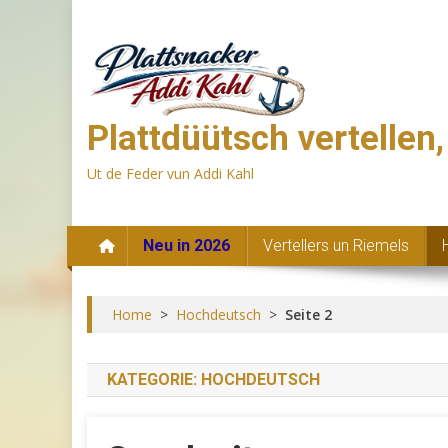
Skip
to
content
Plattdüütsch vertellen
Ut de Feder vun Addi Kahl
Neu in 2026
Vertellers un Riemels
Home
>
Hochdeutsch
>
Seite 2
KATEGORIE:
HOCHDEUTSCH