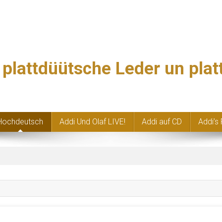
, plattdüütsche Leder un pla
Hochdeutsch
Addi Und Olaf LIVE!
Addi auf CD
Addi’s 