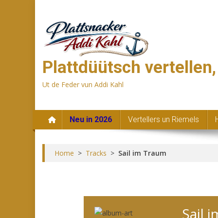
Skip
to
content
Plattdüütsch vertellen
Ut de Feder vun Addi Kahl
Neu in 2026
Vertellers un Riemels
Home
>
Tracks
>
Sail im Traum
Sail 