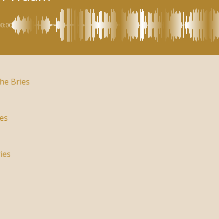
00:00
he Bries
ies
ies