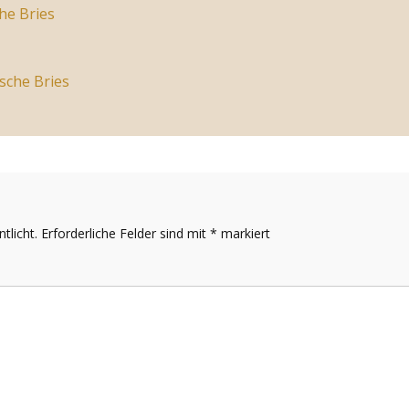
he Bries
sche Bries
tlicht.
Erforderliche Felder sind mit
*
markiert