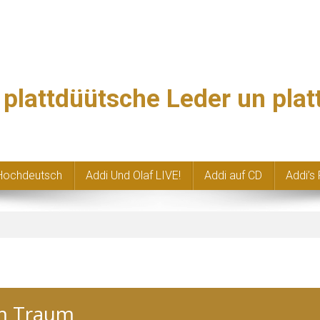
, plattdüütsche Leder un pla
Hochdeutsch
Addi Und Olaf LIVE!
Addi auf CD
Addi’s 
im Traum